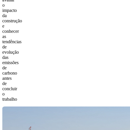
o
impacto
da
construção
e
conhecer
as
tendências
de
evolução
das
emissões
de
carbono
antes
de
concluir
o
trabalho