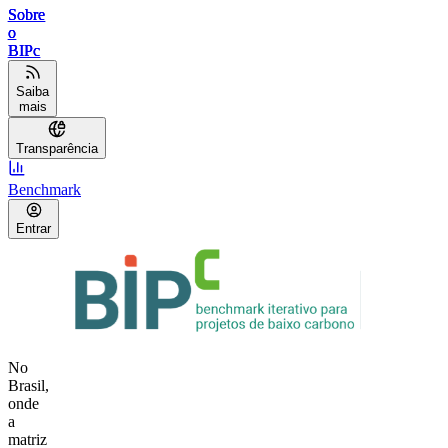
Sobre
o
BIPc
Saiba
mais
Transparência
Benchmark
Entrar
No
Brasil,
onde
a
matriz